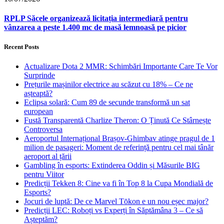
RPLP Săcele organizează licitația intermediară pentru
vânzarea a peste 1.400 mc de masă lemnoasă pe picior
Recent Posts
Actualizare Dota 2 MMR: Schimbări Importante Care Te Vor
Surprinde
Prețurile mașinilor electrice au scăzut cu 18% – Ce ne
așteaptă?
Eclipsa solară: Cum 89 de secunde transformă un sat
european
Fustă Transparentă Charlize Theron: O Ținută Ce Stârnește
Controversa
Aeroportul Internațional Brașov‑Ghimbav atinge pragul de 1
milion de pasageri: Moment de referință pentru cel mai tânăr
aeroport al țării
Gambling în esports: Extinderea Oddin și Măsurile BIG
pentru Viitor
Predicții Tekken 8: Cine va fi în Top 8 la Cupa Mondială de
Esports?
Jocuri de luptă: De ce Marvel Tōkon e un nou eșec major?
Predicții LEC: Roboți vs Experți în Săptămâna 3 – Ce să
Așteptăm?