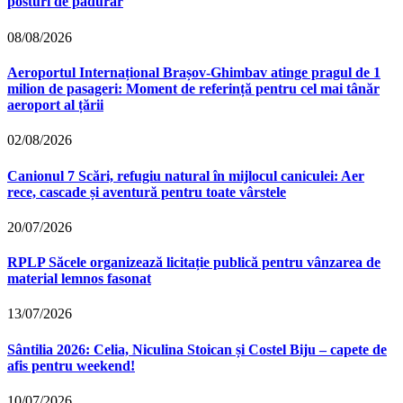
posturi de pădurar
08/08/2026
Aeroportul Internațional Brașov‑Ghimbav atinge pragul de 1
milion de pasageri: Moment de referință pentru cel mai tânăr
aeroport al țării
02/08/2026
Canionul 7 Scări, refugiu natural în mijlocul caniculei: Aer
rece, cascade și aventură pentru toate vârstele
20/07/2026
RPLP Săcele organizează licitație publică pentru vânzarea de
material lemnos fasonat
13/07/2026
Sântilia 2026: Celia, Niculina Stoican și Costel Biju – capete de
afis pentru weekend!
10/07/2026