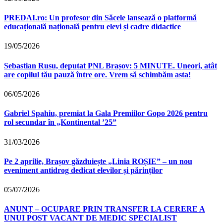
PREDAI.ro: Un profesor din Săcele lansează o platformă
educațională națională pentru elevi și cadre didactice
19/05/2026
Sebastian Rusu, deputat PNL Brașov: 5 MINUTE. Uneori, atât
are copilul tău pauză între ore. Vrem să schimbăm asta!
06/05/2026
Gabriel Spahiu, premiat la Gala Premiilor Gopo 2026 pentru
rol secundar în „Kontinental ’25”
31/03/2026
Pe 2 aprilie, Brașov găzduiește „Linia ROȘIE” – un nou
eveniment antidrog dedicat elevilor și părinților
05/07/2026
ANUNȚ – OCUPARE PRIN TRANSFER LA CERERE A
UNUI POST VACANT DE MEDIC SPECIALIST