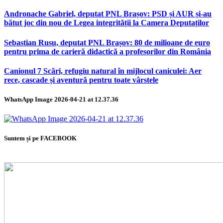
Andronache Gabriel, deputat PNL Brașov: PSD și AUR și-au
bătut joc din nou de Legea integrității la Camera Deputaților
Sebastian Rusu, deputat PNL Brașov: 80 de milioane de euro
pentru prima de carieră didactică a profesorilor din România
Canionul 7 Scări, refugiu natural în mijlocul caniculei: Aer
rece, cascade și aventură pentru toate vârstele
WhatsApp Image 2026-04-21 at 12.37.36
Suntem și pe FACEBOOK