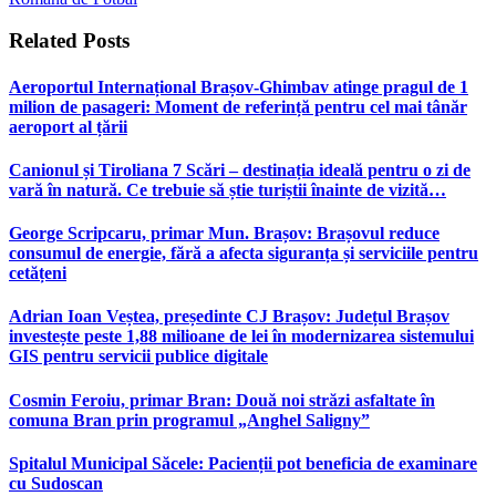
Related
Posts
Aeroportul Internațional Brașov‑Ghimbav atinge pragul de 1
milion de pasageri: Moment de referință pentru cel mai tânăr
aeroport al țării
Canionul și Tiroliana 7 Scări – destinația ideală pentru o zi de
vară în natură. Ce trebuie să știe turiștii înainte de vizită…
George Scripcaru, primar Mun. Brașov: Brașovul reduce
consumul de energie, fără a afecta siguranța și serviciile pentru
cetățeni
Adrian Ioan Veștea, președinte CJ Brașov: Județul Brașov
investește peste 1,88 milioane de lei în modernizarea sistemului
GIS pentru servicii publice digitale
Cosmin Feroiu, primar Bran: Două noi străzi asfaltate în
comuna Bran prin programul „Anghel Saligny”
Spitalul Municipal Săcele: Pacienții pot beneficia de examinare
cu Sudoscan