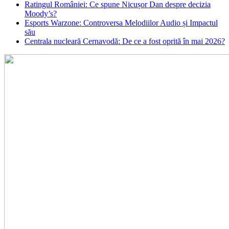
Ratingul României: Ce spune Nicușor Dan despre decizia
Moody’s?
Esports Warzone: Controversa Melodiilor Audio și Impactul
său
Centrala nucleară Cernavodă: De ce a fost oprită în mai 2026?