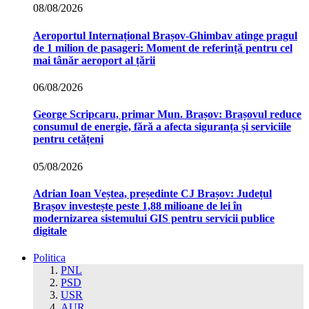
08/08/2026
Aeroportul Internațional Brașov‑Ghimbav atinge pragul
de 1 milion de pasageri: Moment de referință pentru cel
mai tânăr aeroport al țării
06/08/2026
George Scripcaru, primar Mun. Brașov: Brașovul reduce
consumul de energie, fără a afecta siguranța și serviciile
pentru cetățeni
05/08/2026
Adrian Ioan Veștea, președinte CJ Brașov: Județul
Brașov investește peste 1,88 milioane de lei în
modernizarea sistemului GIS pentru servicii publice
digitale
Politica
PNL
PSD
USR
AUR