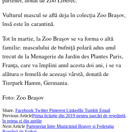
partener, donat de Zoo Liberec.
Vulturul mascul se află deja în colecția Zoo Brașov,
însă este în carantină.
Tot în martie, la Zoo Braşov se va forma o altă
familie: masculului de bufniţă polară adus anul
trecut de la Menagerie du Jardin des Plantes Paris,
Franţa, care va împlini anul acesta doi ani, i se va
alătura o femelă de aceeaşi vârstă, donată de
Tierpark Hamm, Germania.
Foto: Zoo Brașov
Share.
Facebook
Twitter
Pinterest
LinkedIn
Tumblr
Email
Previous Article
Prima licitație din 2019 pentru parcări de reședință,
în prima zi din aprilie
Next Article
Parteneriat între Municipiul Brașov și Federația
Română de Fotbal