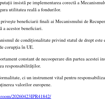
utații insistă pe implementarea corectă a Mecanismului
ura utilitatea reală a fondurilor.
e privește beneficiarii finali ai Mecanismului de Recupe
ă a acestor beneficiari.
ismul de condiționalitate privind statul de drept este 
de corupția în UE.
rtament constant de necooperare din partea acestei inst
ea responsabilităților.
rmalitate, ci un instrument vital pentru responsabilizare
ținerea valorilor europene.
ss-room/20260423IPR41842/