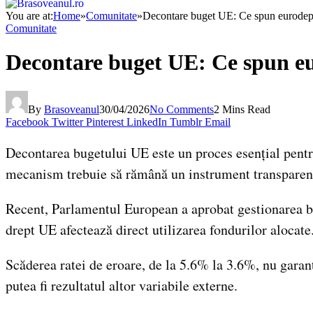
You are at:
Home
»
Comunitate
»
Decontare buget UE: Ce spun eurodeput
Comunitate
Decontare buget UE: Ce spun eur
By
Brasoveanul
30/04/2026
No Comments
2 Mins Read
Facebook
Twitter
Pinterest
LinkedIn
Tumblr
Email
Decontarea bugetului UE este un proces esențial pentru
mecanism trebuie să rămână un instrument transparent
Recent, Parlamentul European a aprobat gestionarea bug
drept UE afectează direct utilizarea fondurilor alocate
Scăderea ratei de eroare, de la 5.6% la 3.6%, nu gara
putea fi rezultatul altor variabile externe.