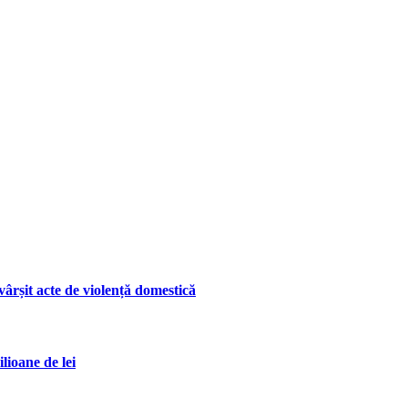
ârșit acte de violență domestică
lioane de lei