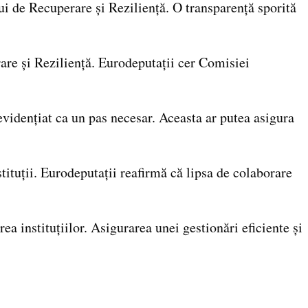
 de Recuperare și Reziliență. O transparență sporită
rare și Reziliență. Eurodeputații cer Comisiei
evidențiat ca un pas necesar. Aceasta ar putea asigura
ituții. Eurodeputații reafirmă că lipsa de colaborare
a instituțiilor. Asigurarea unei gestionări eficiente și