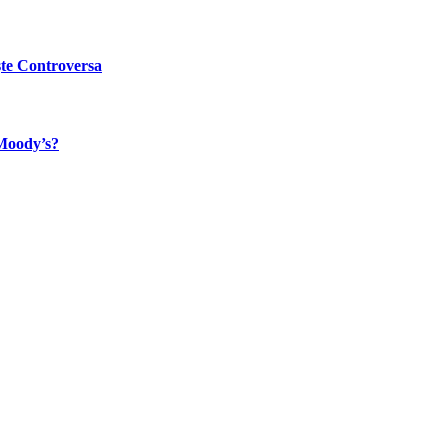
ște Controversa
 Moody’s?