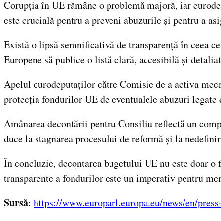
Corupția în UE rămâne o problemă majoră, iar eurodep
este crucială pentru a preveni abuzurile și pentru a asig
Există o lipsă semnificativă de transparență în ceea c
Europene să publice o listă clară, accesibilă și detaliat
Apelul eurodeputaților către Comisie de a activa mecan
protecția fondurilor UE de eventualele abuzuri legate 
Amânarea decontării pentru Consiliu reflectă un compo
duce la stagnarea procesului de reformă și la nedefinir
În concluzie, decontarea bugetului UE nu este doar o fo
transparente a fondurilor este un imperativ pentru men
Sursă
:
https://www.europarl.europa.eu/news/en/pre