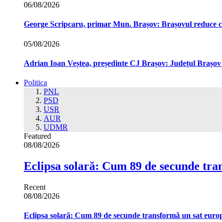
06/08/2026
George Scripcaru, primar Mun. Brașov: Brașovul reduce cons
05/08/2026
Adrian Ioan Veștea, președinte CJ Brașov: Județul Brașov in
Politica
PNL
PSD
USR
AUR
UDMR
Featured
08/08/2026
Eclipsa solară: Cum 89 de secunde tra
Recent
08/08/2026
Eclipsa solară: Cum 89 de secunde transformă un sat euro