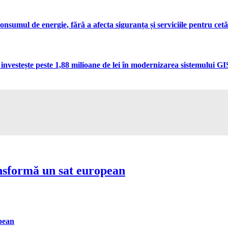
umul de energie, fără a afecta siguranța și serviciile pentru cetă
vestește peste 1,88 milioane de lei în modernizarea sistemului GIS 
nsformă un sat european
pean