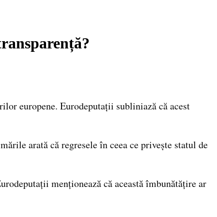
 transparență?
rilor europene. Eurodeputații subliniază că acest
ările arată că regresele în ceea ce privește statul de
 Eurodeputații menționează că această îmbunătățire ar