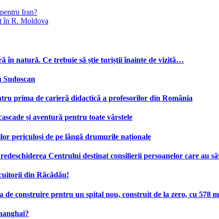
pentru Iran?
nt în R. Moldova
ă în natură. Ce trebuie să știe turiștii înainte de vizită…
cu Sudoscan
tru prima de carieră didactică a profesorilor din România
 cascade și aventură pentru toate vârstele
ilor periculoși de pe lângă drumurile naționale
deschiderea Centrului destinat consilierii persoanelor care au săv
cuitorii din Răcădău!
e construire pentru un spital nou, construit de la zero, cu 578 mi
Shanghai?