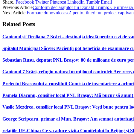
Share.
Facebook
Twitter
Pinterest
LinkedIn
Tumblr
Email
Previous Article
Conform declarațiilor lui Donald Trump: Ce urmează 
Next Article
Formare duhovnicească pentru tineri: un proiect captiva
Related
Posts
Canionul și Tiroliana 7 Scări – destinația ideală pentru o zi de var
Spitalul Municipal Săcele: Pacienții pot beneficia de examinare 
Sebastian Rusu, deputat PNL Brașov: 80 de milioane de euro pen
Canionul 7 Scări, refugiu natural în mijlocul caniculei: Aer rece,
Prefectul Brașovului a constituit Comisia de inventariere a arbor
Pamela Diaconu, consilier local PNL Brașov: Mă bucur să anunț re
Vasile Mezdrea, consilier local PNL Brașov: Vești bune pentru lo
George Scripcaru, primar al Mun. Brașov: Am semnat autorizația d
relațiile UE-China: Ce va aduce vizita Comitetului în Beijing și 