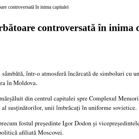
are controversată în inima capitalei
rbătoare controversată în inima c
i sâmbătă, într-o atmosferă încărcată de simboluri cu u
tora în Moldova.
mărșăluit din centrul capitalei spre Complexul Memoria
al susținătorilor, unii îmbrăcați în uniforme sovietice.
, precum fostul președinte Igor Dodon și vicepreședinte
politică afiliată Moscovei.