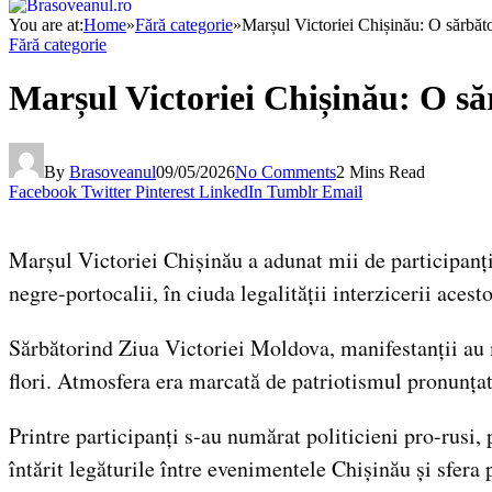
You are at:
Home
»
Fără categorie
»
Marșul Victoriei Chișinău: O sărbăto
Fără categorie
Marșul Victoriei Chișinău: O să
By
Brasoveanul
09/05/2026
No Comments
2 Mins Read
Facebook
Twitter
Pinterest
LinkedIn
Tumblr
Email
Marșul Victoriei Chișinău a adunat mii de participanț
negre-portocalii, în ciuda legalității interzicerii aces
Sărbătorind Ziua Victoriei Moldova, manifestanții au 
flori. Atmosfera era marcată de patriotismul pronunțat 
Printre participanți s-au numărat politicieni pro-rusi
întărit legăturile între evenimentele Chișinău și sfera 