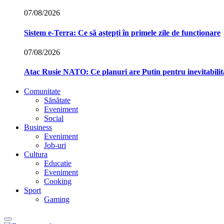
07/08/2026
Sistem e-Terra: Ce să aștepți în primele zile de funcționare
07/08/2026
Atac Rusie NATO: Ce planuri are Putin pentru inevitabilit
Comunitate
Sănătate
Eveniment
Social
Business
Eveniment
Job-uri
Cultura
Educatie
Eveniment
Cooking
Sport
Gaming