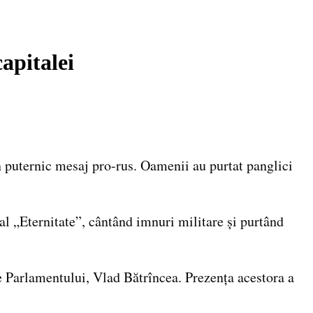
apitalei
n puternic mesaj pro-rus. Oamenii au purtat panglici
l „Eternitate”, cântând imnuri militare și purtând
le Parlamentului, Vlad Bătrîncea. Prezența acestora a