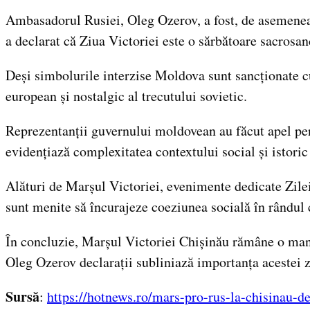
Ambasadorul Rusiei, Oleg Ozerov, a fost, de asemenea
a declarat că Ziua Victoriei este o sărbătoare sacros
Deși simbolurile interzise Moldova sunt sancționate c
european și nostalgic al trecutului sovietic.
Reprezentanții guvernului moldovean au făcut apel pent
evidențiază complexitatea contextului social și istor
Alături de Marșul Victoriei, evenimente dedicate Zilei 
sunt menite să încurajeze coeziunea socială în rândul c
În concluzie, Marșul Victoriei Chișinău rămâne o manif
Oleg Ozerov declarații subliniază importanța acestei z
Sursă
:
https://hotnews.ro/mars-pro-rus-la-chisinau-de