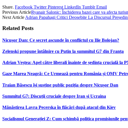
Share.
Facebook
Twitter
Pinterest
LinkedIn
Tumblr
Email
Previous Article
Ryanair Salonic: Închiderea bazei care va afecta turis
Next Article
Adrian Papahagi Critici Deosebite La Discursul Președin
Related
Posts
Nicușor Dan: Ce secret ascunde în conflictul cu Ilie Bolojan?
Zelenski propune întâlnire cu Putin la summitul G7 din Franța
Adrian Veștea: Apel către liberali înainte de ședința crucială la 
Gaze Marea Neagră: Ce Urmează pentru România și OMV Pet
Traian Băsescu își susține public poziția despre Nicușor Dan
Summitul G7: Discuții cruciale despre Iran și Ucraina
Mănăstirea Lavra Pecerska în flăcări după atacul din Kiev
Socialismul Generației Z: Cum schimbă politica promisiunile pent