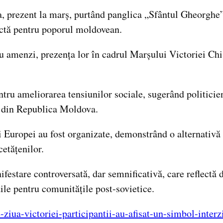
, prezent la marș, purtând panglica „Sfântul Gheorghe
anctă pentru poporul moldovean.
u amenzi, prezența lor în cadrul Marșului Victoriei Chi
ru ameliorarea tensiunilor sociale, sugerând politicien
ic din Republica Moldova.
Europei au fost organizate, demonstrând o alternativă si
etățenilor.
estare controversată, dar semnificativă, care reflectă 
ile pentru comunitățile post-sovietice.
-ziua-victoriei-participantii-au-afisat-un-simbol-inter