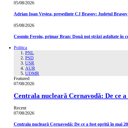
05/08/2026
Adrian Ioan Veștea, președinte CJ Brașov: Județul Brașov in
05/08/2026
Cosmin Feroiu, primar Bran: Două noi străzi asfaltate î
Politica
PNL
PSD
USR
AUR
UDMR
Featured
07/08/2026
Centrala nucleară Cernavodă: De ce a 
Recent
07/08/2026
Centrala nucleară Cernavodă: De ce a fost oprită în mai 2