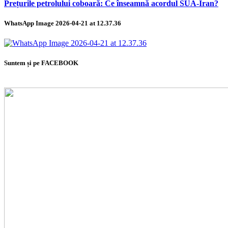
Prețurile petrolului coboară: Ce înseamnă acordul SUA-Iran?
WhatsApp Image 2026-04-21 at 12.37.36
Suntem și pe FACEBOOK