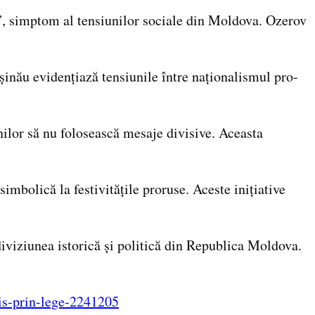
”, simptom al tensiunilor sociale din Moldova. Ozerov
șinău evidențiază tensiunile între naționalismul pro-
ilor să nu folosească mesaje divisive. Aceasta
mbolică la festivitățile proruse. Aceste inițiative
diviziunea istorică și politică din Republica Moldova.
zis-prin-lege-2241205