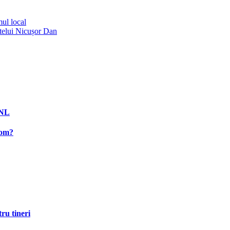
mul local
telui Nicușor Dan
PNL
rom?
ru tineri