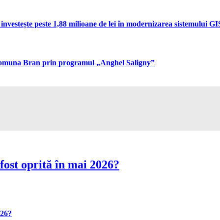
vestește peste 1,88 milioane de lei în modernizarea sistemului GIS 
n comuna Bran prin programul „Anghel Saligny”
fost oprită în mai 2026?
026?