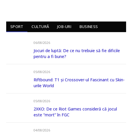
SPORT
CULTURĂ
JOB-URI
BUSINESS
06/08/2026
Jocuri de luptă: De ce nu trebuie să fie dificile
pentru a fi bune?
05/08/2026
Riftbound: T1 și Crossover-ul Fascinant cu Skin-
urile World
05/08/2026
2XKO: De ce Riot Games consideră că jocul
este “mort” în FGC
04/08/2026