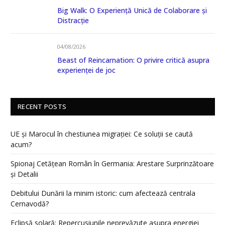
Big Walk: O Experiență Unică de Colaborare și
Distracție
04/08/2026
Beast of Reincarnation: O privire critică asupra
experienței de joc
RECENT POSTS
UE și Marocul în chestiunea migrației: Ce soluții se caută
acum?
Spionaj Cetățean Român în Germania: Arestare Surprinzătoare
și Detalii
Debitului Dunării la minim istoric: cum afectează centrala
Cernavodă?
Eclipsă solară: Repercusiunile neprevăzute asupra energiei