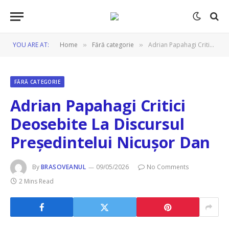
YOU ARE AT:
Home
Fără categorie
Adrian Papahagi Critici Deosebite La Discursul Președintelui Nicușor Dan
»
»
FĂRĂ CATEGORIE
Adrian Papahagi Critici
Deosebite La Discursul
Președintelui Nicușor Dan
By
BRASOVEANUL
09/05/2026
No Comments
2 Mins Read