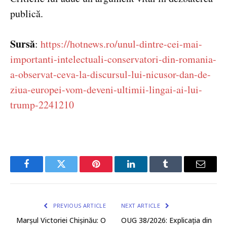
publică.
Sursă
:
https://hotnews.ro/unul-dintre-cei-mai-
importanti-intelectuali-conservatori-din-romania-
a-observat-ceva-la-discursul-lui-nicusor-dan-de-
ziua-europei-vom-deveni-ultimii-lingai-ai-lui-
trump-2241210
Facebook
Twitter
Pinterest
LinkedIn
Tumblr
Email
PREVIOUS ARTICLE
NEXT ARTICLE
Marșul Victoriei Chișinău: O
OUG 38/2026: Explicația din