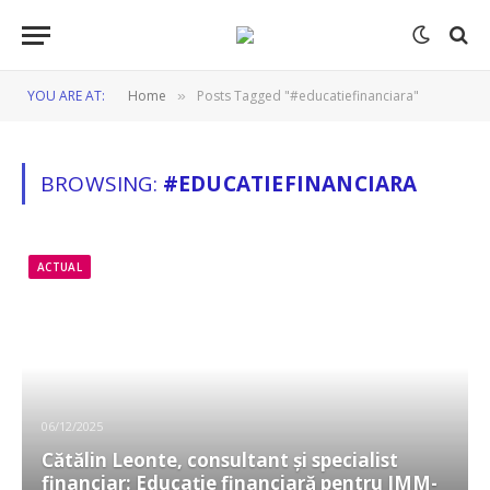
YOU ARE AT:
Home
Posts Tagged "#educatiefinanciara"
»
BROWSING:
#EDUCATIEFINANCIARA
ACTUAL
06/12/2025
Cătălin Leonte, consultant și specialist
financiar: Educație financiară pentru IMM-