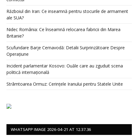
Războiul din Iran: Ce inseamnă pentru stocurile de armament
ale SUA?
Nidec România: Ce înseamnă relocarea fabricii din Marea
Britanie?
Scufundare Barje Cernavodă: Detalii Surprinzătoare Despre
Operațiune
Incident parlamentar Kosovo: Ouăle care au zguduit scena
politică internațională
Strâmtoarea Ormuz: Cerințele Iranului pentru Statele Unite
WHATSAPP IMAGE 2026-04-21 AT 12.37.36