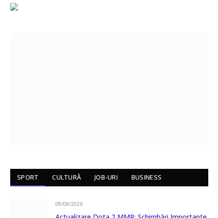
SPORT
CULTURĂ
JOB-URI
BUSINESS
08/08/2026
Actualizare Dota 2 MMR: Schimbări Importante