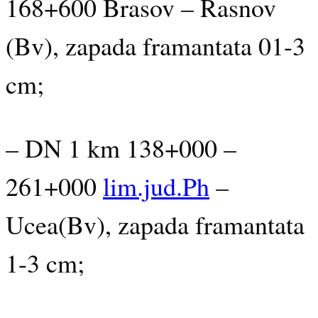
168+600 Brasov – Rasnov
(Bv), zapada framantata 01-3
cm;
– DN
1 km 138+000 –
261+000
lim.jud.Ph
–
Ucea(Bv), zapada framantata
1-3 cm;