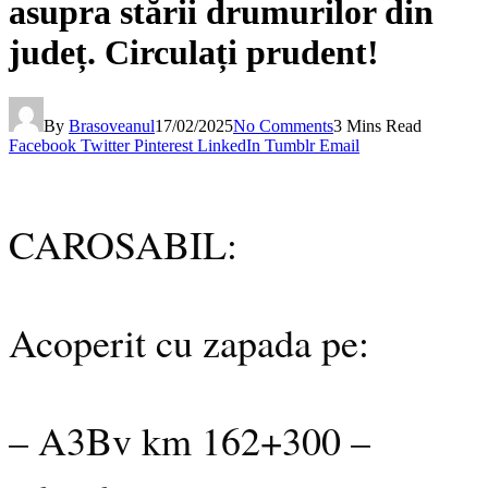
asupra stării drumurilor din
județ. Circulați prudent!
By
Brasoveanul
17/02/2025
No Comments
3 Mins Read
Facebook
Twitter
Pinterest
LinkedIn
Tumblr
Email
CAROSABIL:
Acoperit cu zapada pe:
– A3Bv km 162+300 –