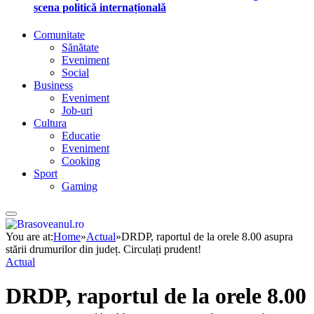
scena politică internațională
Comunitate
Sănătate
Eveniment
Social
Business
Eveniment
Job-uri
Cultura
Educatie
Eveniment
Cooking
Sport
Gaming
You are at:
Home
»
Actual
»
DRDP, raportul de la orele 8.00 asupra
stării drumurilor din județ. Circulați prudent!
Actual
DRDP, raportul de la orele 8.00