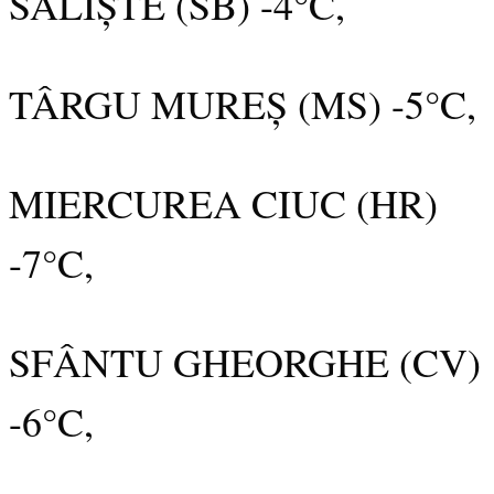
SĂLIȘTE (SB) -4°C,
TÂRGU MUREȘ (MS) -5°C,
MIERCUREA CIUC (HR)
-7°C,
SFÂNTU GHEORGHE (CV)
-6°C,