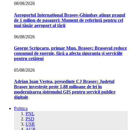
08/08/2026
Aeroportul Internațional Brașov‑Ghimbav atinge pragul
de 1 milion de pasageri: Moment de referință pentru cel
mai tânăr aeroport al țării
06/08/2026
George Scripcaru, primar Mun. Brașov: Brașovul reduce
consumul de energie, fără a afecta siguranța și serviciile
pentru cetățeni
05/08/2026
Adrian Ioan Veștea, președinte CJ Brașov: Județul
Brașov investește peste 1,88 milioane de lei în
modernizarea sistemului GIS pentru servicii publice
digitale
Politica
PNL
PSD
USR
AUR