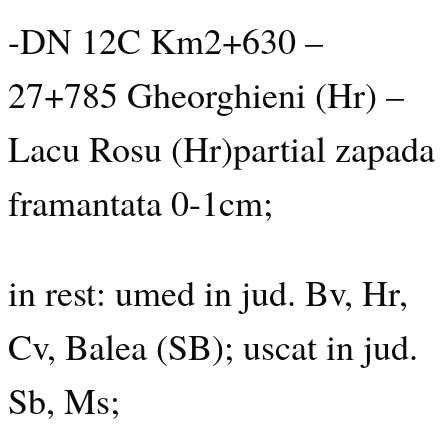
-DN 12C Km2+630 –
27+785 Gheorghieni (Hr) –
Lacu Rosu (Hr)partial zapada
framantata 0-1cm;
in rest: umed in jud. Bv, Hr,
Cv, Balea (SB); uscat in jud.
Sb, Ms;