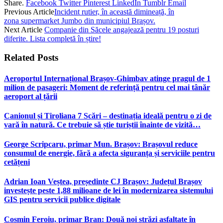
Share.
Facebook
Twitter
Pinterest
LinkedIn
Tumblr
Email
Previous Article
Incident rutier, în această dimineață, în
zona supermarket Jumbo din municipiul Brașov.
Next Article
Companie din Săcele angajează pentru 19 posturi
diferite. Lista completă în știre!
Related
Posts
Aeroportul Internațional Brașov‑Ghimbav atinge pragul de 1
milion de pasageri: Moment de referință pentru cel mai tânăr
aeroport al țării
Canionul și Tiroliana 7 Scări – destinația ideală pentru o zi de
vară în natură. Ce trebuie să știe turiștii înainte de vizită…
George Scripcaru, primar Mun. Brașov: Brașovul reduce
consumul de energie, fără a afecta siguranța și serviciile pentru
cetățeni
Adrian Ioan Veștea, președinte CJ Brașov: Județul Brașov
investește peste 1,88 milioane de lei în modernizarea sistemului
GIS pentru servicii publice digitale
Cosmin Feroiu, primar Bran: Două noi străzi asfaltate în