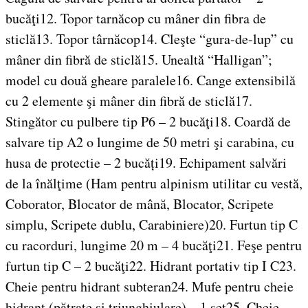
bucăţi12. Topor tarnăcop cu mâner din fibra de
sticlă13. Topor târnăcop14. Cleşte “gura-de-lup” cu
mâner din fibră de sticlă15. Unealtă “Halligan”;
model cu două gheare paralele16. Cange extensibilă
cu 2 elemente şi mâner din fibră de sticlă17.
Stingător cu pulbere tip P6 – 2 bucăţi18. Coardă de
salvare tip A2 o lungime de 50 metri şi carabina, cu
husa de protectie – 2 bucăți19. Echipament salvări
de la înălţime (Ham pentru alpinism utilitar cu vestă,
Coborator, Blocator de mână, Blocator, Scripete
simplu, Scripete dublu, Carabiniere)20. Furtun tip C
cu racorduri, lungime 20 m – 4 bucăţi21. Feşe pentru
furtun tip C – 2 bucăţi22. Hidrant portativ tip I C23.
Cheie pentru hidrant subteran24. Mufe pentru cheie
hidrant (pătrate şi triunghiulare) – 1 set25. Cheie