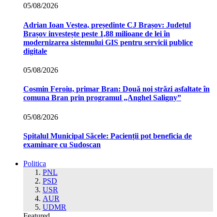
05/08/2026
Adrian Ioan Veștea, președinte CJ Brașov: Județul
Brașov investește peste 1,88 milioane de lei în
modernizarea sistemului GIS pentru servicii publice
digitale
05/08/2026
Cosmin Feroiu, primar Bran: Două noi străzi asfaltate în
comuna Bran prin programul „Anghel Saligny”
05/08/2026
Spitalul Municipal Săcele: Pacienții pot beneficia de
examinare cu Sudoscan
Politica
PNL
PSD
USR
AUR
UDMR
Featured