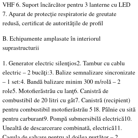
VHF 6. Suport încărcător pentru 3 lanterne cu LED
7. Aparat de protecție respiratorie de greutate
redusă, certificat de autoritățile de profil
B. Echipamente amplasate în interiorul
suprastructurii
1. Generator electric silenţios2. Tambur cu cablu
electric – 2 bucăţi:3. Balize semnalizare sincronizate
– 1 set:4. Bandă balizare minim 300 m/rolă – 2
role5. Motofierăstrău cu lanţ6. Canistră de
combustibil de 20 litri cu gât7. Canistră (recipient)
pentru combustibil motofierăstrău 5 l8. Pâlnie cu sită
pentru carburant9. Pompă submersibilă electrică10.
Unealtă de descarcerare combinată, electrică11.
Cagula de salvare pentru al doilea purtător – 2