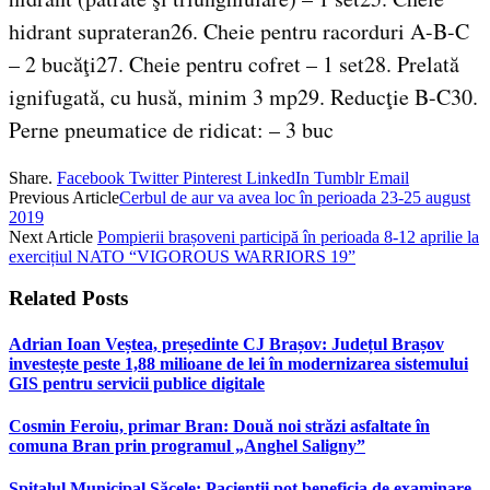
hidrant suprateran26. Cheie pentru racorduri A-B-C
– 2 bucăţi27. Cheie pentru cofret – 1 set28. Prelată
ignifugată, cu husă, minim 3 mp29. Reducţie B-C30.
Perne pneumatice de ridicat: – 3 buc
Share.
Facebook
Twitter
Pinterest
LinkedIn
Tumblr
Email
Previous Article
Cerbul de aur va avea loc în perioada 23-25 august
2019
Next Article
Pompierii brașoveni participă în perioada 8-12 aprilie la
exercițiul NATO “VIGOROUS WARRIORS 19”
Related
Posts
Adrian Ioan Veștea, președinte CJ Brașov: Județul Brașov
investește peste 1,88 milioane de lei în modernizarea sistemului
GIS pentru servicii publice digitale
Cosmin Feroiu, primar Bran: Două noi străzi asfaltate în
comuna Bran prin programul „Anghel Saligny”
Spitalul Municipal Săcele: Pacienții pot beneficia de examinare