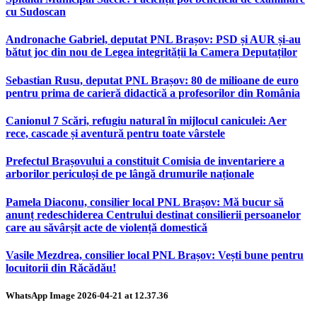
cu Sudoscan
Andronache Gabriel, deputat PNL Brașov: PSD și AUR și-au
bătut joc din nou de Legea integrității la Camera Deputaților
Sebastian Rusu, deputat PNL Brașov: 80 de milioane de euro
pentru prima de carieră didactică a profesorilor din România
Canionul 7 Scări, refugiu natural în mijlocul caniculei: Aer
rece, cascade și aventură pentru toate vârstele
Prefectul Brașovului a constituit Comisia de inventariere a
arborilor periculoși de pe lângă drumurile naționale
Pamela Diaconu, consilier local PNL Brașov: Mă bucur să
anunț redeschiderea Centrului destinat consilierii persoanelor
care au săvârșit acte de violență domestică
Vasile Mezdrea, consilier local PNL Brașov: Vești bune pentru
locuitorii din Răcădău!
WhatsApp Image 2026-04-21 at 12.37.36