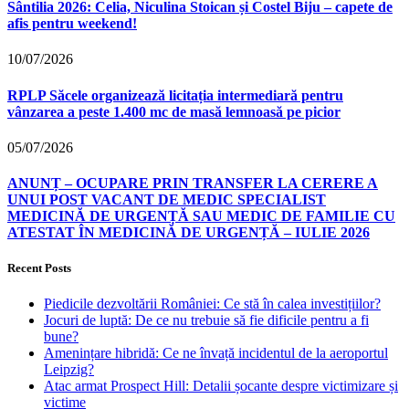
Sântilia 2026: Celia, Niculina Stoican și Costel Biju – capete de
afis pentru weekend!
10/07/2026
RPLP Săcele organizează licitația intermediară pentru
vânzarea a peste 1.400 mc de masă lemnoasă pe picior
05/07/2026
ANUNȚ – OCUPARE PRIN TRANSFER LA CERERE A
UNUI POST VACANT DE MEDIC SPECIALIST
MEDICINĂ DE URGENȚĂ SAU MEDIC DE FAMILIE CU
ATESTAT ÎN MEDICINĂ DE URGENȚĂ – IULIE 2026
Recent Posts
Piedicile dezvoltării României: Ce stă în calea investițiilor?
Jocuri de luptă: De ce nu trebuie să fie dificile pentru a fi
bune?
Amenințare hibridă: Ce ne învață incidentul de la aeroportul
Leipzig?
Atac armat Prospect Hill: Detalii șocante despre victimizare și
victime