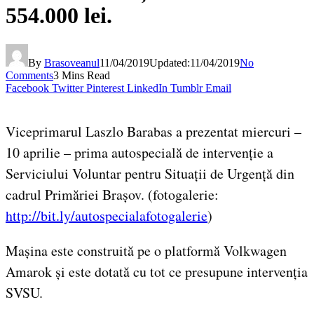
554.000 lei.
By
Brasoveanul
11/04/2019
Updated:
11/04/2019
No
Comments
3 Mins Read
Facebook
Twitter
Pinterest
LinkedIn
Tumblr
Email
Viceprimarul Laszlo Barabas a prezentat miercuri –
10 aprilie – prima autospecială de intervenție a
Serviciului Voluntar pentru Situații de Urgență din
cadrul Primăriei Brașov. (fotogalerie:
http://bit.ly/autospecialafotogalerie
)
Mașina este construită pe o platformă Volkwagen
Amarok și este dotată cu tot ce presupune intervenția
SVSU.