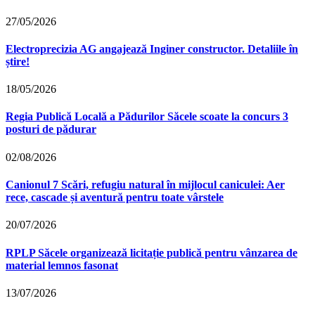
27/05/2026
Electroprecizia AG angajează Inginer constructor. Detaliile în
știre!
18/05/2026
Regia Publică Locală a Pădurilor Săcele scoate la concurs 3
posturi de pădurar
02/08/2026
Canionul 7 Scări, refugiu natural în mijlocul caniculei: Aer
rece, cascade și aventură pentru toate vârstele
20/07/2026
RPLP Săcele organizează licitație publică pentru vânzarea de
material lemnos fasonat
13/07/2026