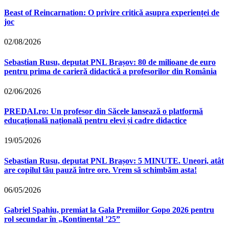
Beast of Reincarnation: O privire critică asupra experienței de
joc
02/08/2026
Sebastian Rusu, deputat PNL Brașov: 80 de milioane de euro
pentru prima de carieră didactică a profesorilor din România
02/06/2026
PREDAI.ro: Un profesor din Săcele lansează o platformă
educațională națională pentru elevi și cadre didactice
19/05/2026
Sebastian Rusu, deputat PNL Brașov: 5 MINUTE. Uneori, atât
are copilul tău pauză între ore. Vrem să schimbăm asta!
06/05/2026
Gabriel Spahiu, premiat la Gala Premiilor Gopo 2026 pentru
rol secundar în „Kontinental ’25”